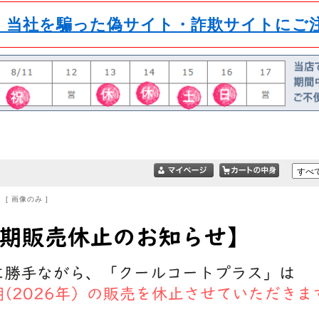
】当社を騙った偽サイト・詐欺サイトにご
 [ 画像のみ ]