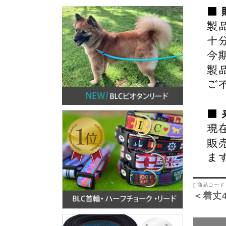
[ 商品コード 
＜着丈