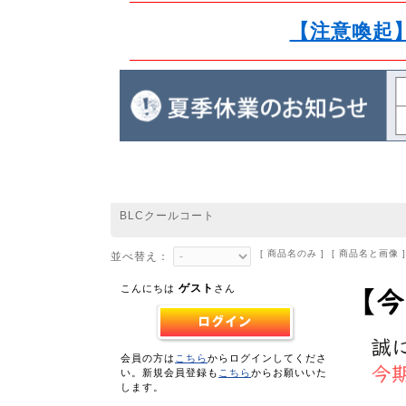
【注意喚起
BLCクールコート
[ 商品名のみ ] [ 商品名と画像 ]
並べ替え：
ゲスト
こんにちは
さん
会員の方は
こちら
からログインしてくださ
い。新規会員登録も
こちら
からお願いいた
します。