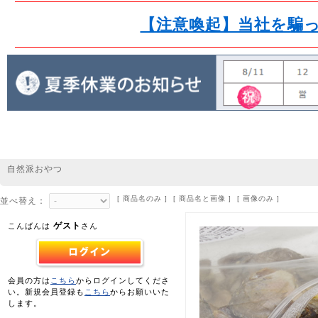
【注意喚起】当社を騙
自然派おやつ
[ 商品名のみ ] [ 商品名と画像 ] [ 画像のみ ]
並べ替え：
ゲスト
こんばんは
さん
会員の方は
こちら
からログインしてくださ
い。新規会員登録も
こちら
からお願いいた
します。