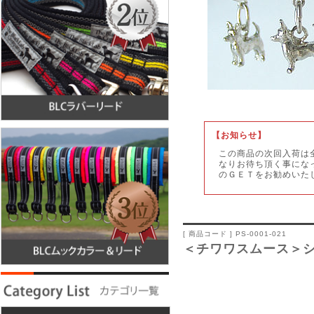
【
お知らせ】
この商品の次回入荷は
なりお待ち頂く事にな
のＧＥＴをお勧めいた
[ 商品コード ] PS-0001-021
＜チワワスムース＞