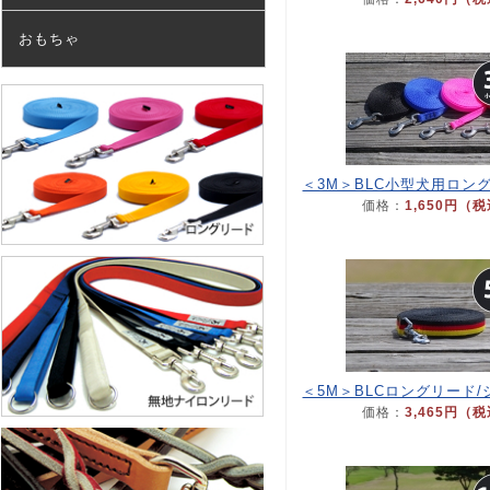
おもちゃ
＜3M＞BLC小型犬用ロン
価格：
1,650円（
＜5M＞BLCロングリード
価格：
3,465円（