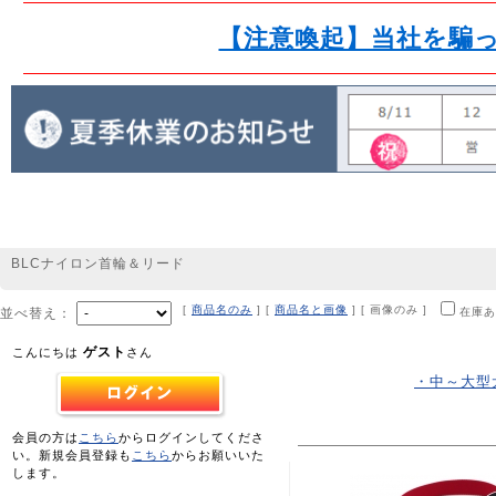
【注意喚起】当社を騙
BLCナイロン首輪＆リード
[
商品名のみ
] [
商品名と画像
] [ 画像のみ ]
並べ替え：
在庫あ
ゲスト
こんにちは
さん
・中～大型
会員の方は
こちら
からログインしてくださ
い。新規会員登録も
こちら
からお願いいた
します。