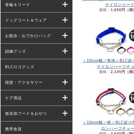
首輪＆リード
ナイロンリー
価格：
1,650円（
ドッグコート＆ウェア
お散歩・おでかけバッグ
訓練グッズ
＜10mm幅／無地＞BLC
ナイロンハーフチ
BLCロゴグッズ
価格：
2,145円（
雑貨・アクセサリー
ケア用品
無添加フード＆おやつ
＜10mm幅／柄＞BLC超
ロンハーフチョ
携帯食器
価格：
2,640円（