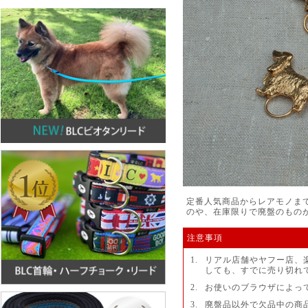
定番人気商品からレアモノま
のや、在庫限りで廃盤のもの
注意事項
1.
リアル店舗やヤフー店、
しても、すでに売り切れ
2.
お使いのブラウザによっ
3.
廃盤品以外で欠品中の商