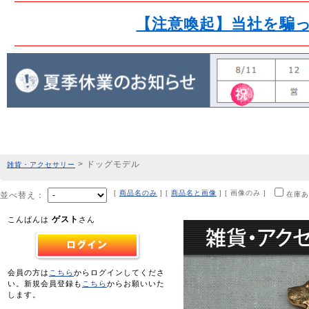
【注意喚起】当社を騙
> ドッグモデル
雑貨・アクセサリー
[
商品名のみ
] [
商品名と画像
] [ 画像のみ ]
並べ替え：
在庫あ
ゲスト
こんばんは
さん
会員の方は
こちら
からログインしてくださ
い。新規会員登録も
こちら
からお願いいた
します。