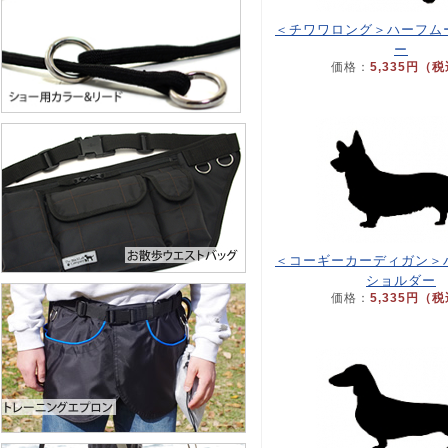
＜チワワロング＞ハーフム
ー
価格：
5,335円（
＜コーギーカーディガン＞
ショルダー
価格：
5,335円（