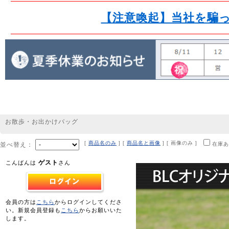
【注意喚起】当社を騙
お散歩・お出かけバッグ
[
商品名のみ
] [
商品名と画像
] [ 画像のみ ]
並べ替え：
在庫あ
ゲスト
こんばんは
さん
会員の方は
こちら
からログインしてくださ
い。新規会員登録も
こちら
からお願いいた
します。