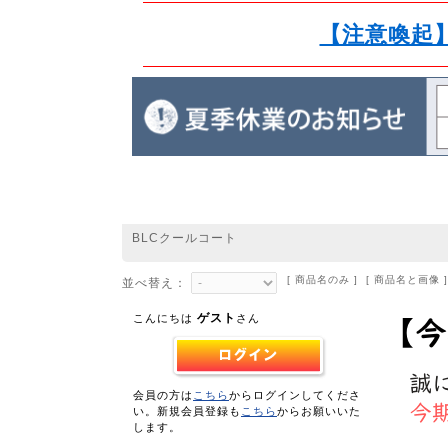
【注意喚起
BLCクールコート
[ 商品名のみ ] [ 商品名と画像 ]
並べ替え：
ゲスト
こんにちは
さん
会員の方は
こちら
からログインしてくださ
い。新規会員登録も
こちら
からお願いいた
します。