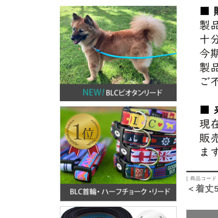
[ 商品コード 
＜着丈