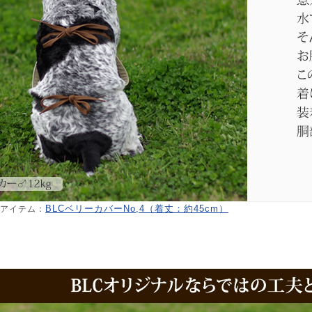
BLCベリーカバーNo,4（着丈：約45cm）
アイテム：