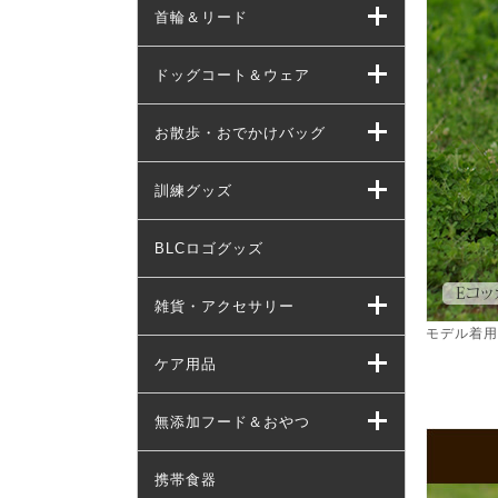
首輪＆リード
ドッグコート＆ウェア
お散歩・おでかけバッグ
訓練グッズ
BLCロゴグッズ
雑貨・アクセサリー
モデル着用
ケア用品
無添加フード＆おやつ
携帯食器