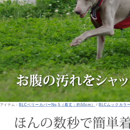
BLCベリーカバーNo,5（着丈：約50cm）
BLCムックカラ
アイテム：
/