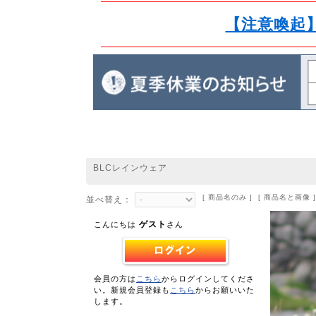
【注意喚起
BLCレインウェア
[ 商品名のみ ] [ 商品名と画像 ]
並べ替え：
ゲスト
こんにちは
さん
会員の方は
こちら
からログインしてくださ
い。新規会員登録も
こちら
からお願いいた
します。