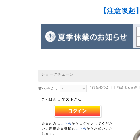
【注意喚起
チョークチェーン
[ 商品名のみ ] [ 商品名と画像 ]
並べ替え：
ゲスト
こんばんは
さん
会員の方は
こちら
からログインしてくださ
い。新規会員登録も
こちら
からお願いいた
します。