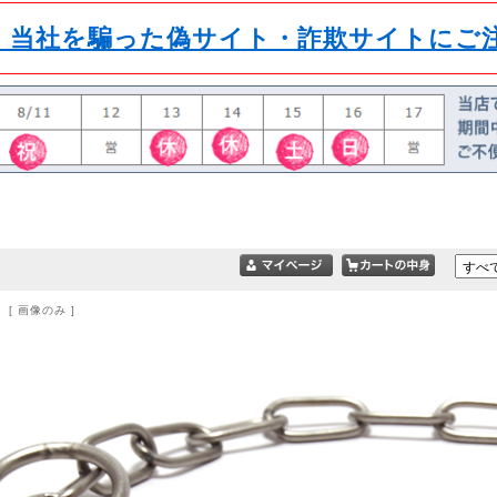
】当社を騙った偽サイト・詐欺サイトにご
 [ 画像のみ ]