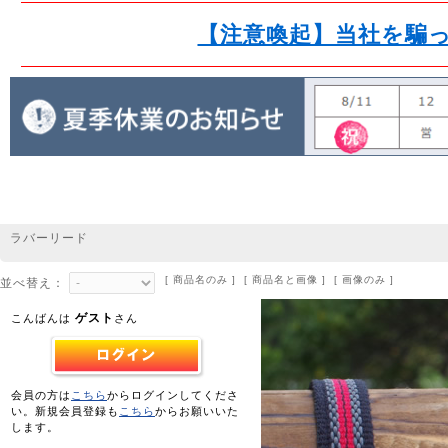
【注意喚起】当社を騙
ラバーリード
[ 商品名のみ ] [ 商品名と画像 ] [ 画像のみ ]
並べ替え：
ゲスト
こんばんは
さん
会員の方は
こちら
からログインしてくださ
い。新規会員登録も
こちら
からお願いいた
します。