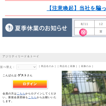
【注意喚起】当社を騙
アジリティリード＆トーイ
[ 商品名のみ ] [ 商品名と画像 ] [ 画像のみ ]
並べ替え：
ゲスト
こんばんは
さん
会員の方は
こちら
からログインしてくださ
い。新規会員登録も
こちら
からお願いいた
します。