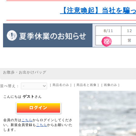
【注意喚起】当社を騙
お散歩・お出かけバッグ
[ 商品名のみ ] [ 商品名と画像 ] [ 画像のみ ]
並べ替え：
ゲスト
こんにちは
さん
会員の方は
こちら
からログインしてくださ
い。新規会員登録も
こちら
からお願いいた
します。