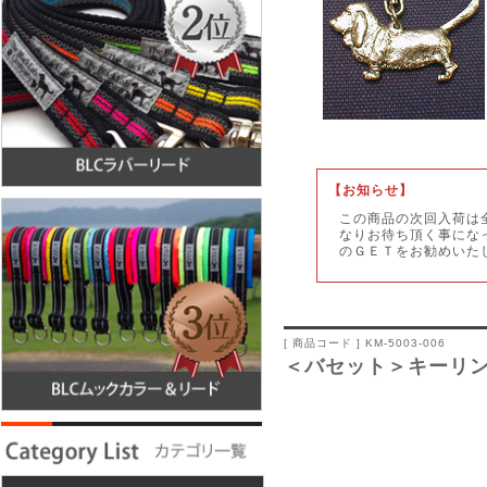
【
お知らせ】
この商品の次回入荷は
なりお待ち頂く事にな
のＧＥＴをお勧めいた
[ 商品コード ] KM-5003-006
＜バセット＞キーリ