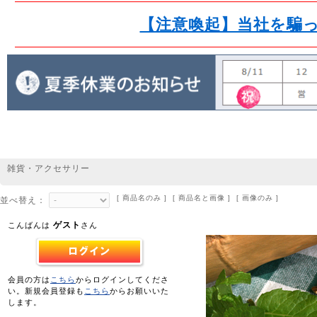
【注意喚起】当社を騙
雑貨・アクセサリー
[ 商品名のみ ] [ 商品名と画像 ] [ 画像のみ ]
並べ替え：
ゲスト
こんばんは
さん
会員の方は
こちら
からログインしてくださ
い。新規会員登録も
こちら
からお願いいた
します。