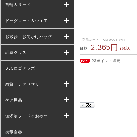
首輪＆リード
ドッグコート＆ウェア
お散歩・おでかけバッグ
[ 商品コード ] KM-5003-044
2,365円
価格
（税込）
訓練グッズ
23ポイント還元
BLCロゴグッズ
雑貨・アクセサリー
ケア用品
無添加フード＆おやつ
携帯食器