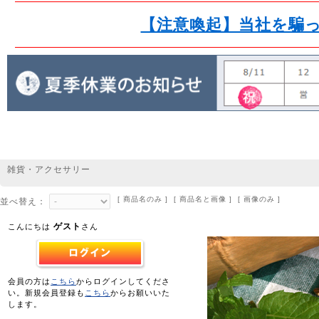
【注意喚起】当社を騙
雑貨・アクセサリー
[ 商品名のみ ] [ 商品名と画像 ] [ 画像のみ ]
並べ替え：
ゲスト
こんにちは
さん
会員の方は
こちら
からログインしてくださ
い。新規会員登録も
こちら
からお願いいた
します。