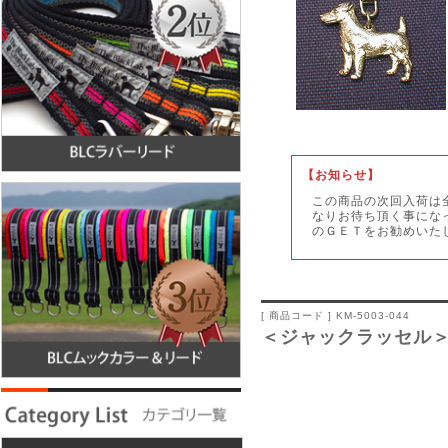
【
お知らせ】
この商品の次回入荷は
なりお待ち頂く事にな
のＧＥＴをお勧めいた
[ 商品コード ] KM-5003-044
＜ジャックラッセル