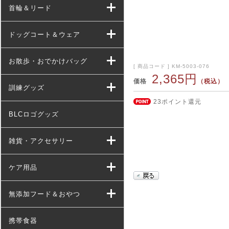
首輪＆リード
ドッグコート＆ウェア
お散歩・おでかけバッグ
[ 商品コード ] KM-5003-076
2,365円
価格
（税込）
訓練グッズ
23ポイント還元
BLCロゴグッズ
雑貨・アクセサリー
ケア用品
無添加フード＆おやつ
携帯食器