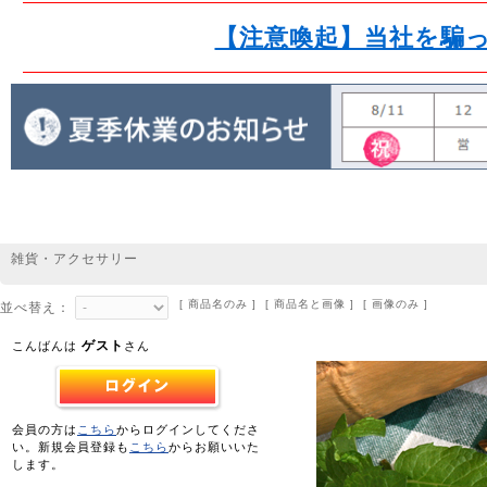
【注意喚起】当社を騙
雑貨・アクセサリー
[ 商品名のみ ] [ 商品名と画像 ] [ 画像のみ ]
並べ替え：
ゲスト
こんばんは
さん
会員の方は
こちら
からログインしてくださ
い。新規会員登録も
こちら
からお願いいた
します。