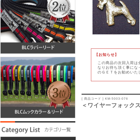
【
お知らせ】
この商品の次回入荷は
なりお待ち頂く事にな
のＧＥＴをお勧めいた
[ 商品コード ] KM-5003-076
＜ワイヤーフォック