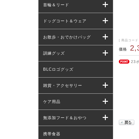
首輪＆リード
ドッグコート＆ウェア
お散歩・おでかけバッグ
[ 商品コード ]
2
価格
訓練グッズ
23
BLCロゴグッズ
雑貨・アクセサリー
ケア用品
無添加フード＆おやつ
携帯食器