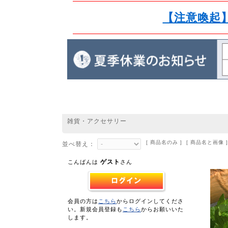
【注意喚起
雑貨・アクセサリー
[ 商品名のみ ] [ 商品名と画像 ]
並べ替え：
ゲスト
こんばんは
さん
会員の方は
こちら
からログインしてくださ
い。新規会員登録も
こちら
からお願いいた
します。