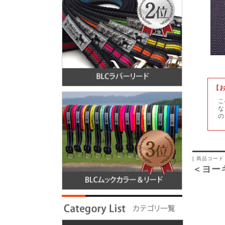
【
こ
な
の
[ 商品コード ]
＜ヨー