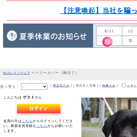
【注意喚起】当社を騙
> ベリーカバー（胸当て）
BLCレインウェア
[
商品名のみ
] [ 商品名と画像 ] [
画像のみ
]
並べ替え：
在庫あ
ゲスト
こんにちは
さん
会員の方は
こちら
からログインしてくださ
い。新規会員登録も
こちら
からお願いいた
します。